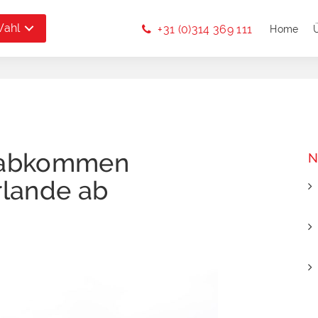
Wahl
+31 (0)314 369 111
Home
rabkommen
N
lande ab