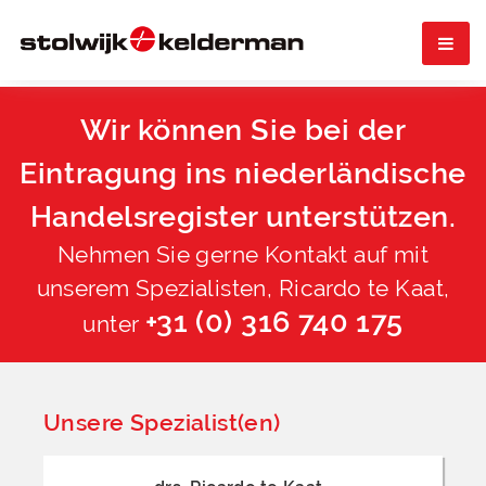

Wir können Sie bei der
Eintragung ins niederländische
Handelsregister unterstützen.
Nehmen Sie gerne Kontakt auf mit
unserem Spezialisten, Ricardo te Kaat,
+31 (0) 316 740 175
unter
Unsere Spezialist(en)