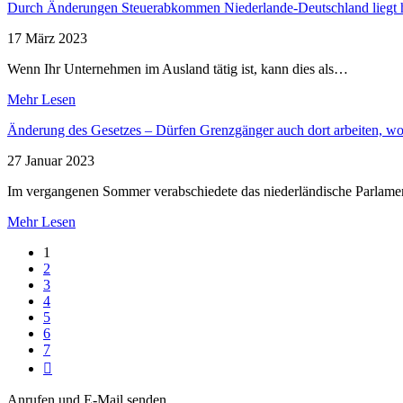
Durch Änderungen Steuerabkommen Niederlande-Deutschland liegt häu
17 März 2023
Wenn Ihr Unternehmen im Ausland tätig ist, kann dies als…
Mehr Lesen
Änderung des Gesetzes – Dürfen Grenzgänger auch dort arbeiten, wo
27 Januar 2023
Im vergangenen Sommer verabschiedete das niederländische Parlamen
Mehr Lesen
1
2
3
4
5
6
7

Anrufen und E-Mail senden