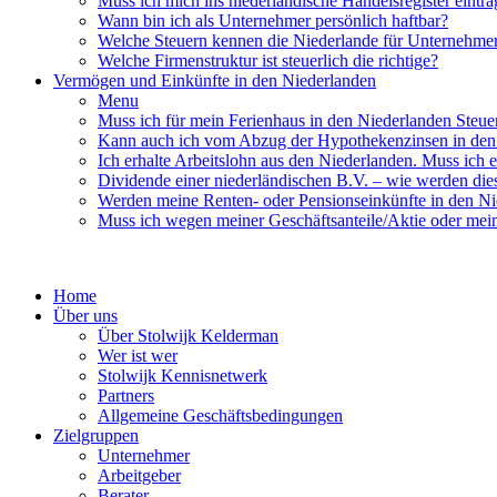
Muss ich mich ins niederländische Handelsregister eintra
Wann bin ich als Unternehmer persönlich haftbar?
Welche Steuern kennen die Niederlande für Unternehme
Welche Firmenstruktur ist steuerlich die richtige?
Vermögen und Einkünfte in den Niederlanden
Menu
Muss ich für mein Ferienhaus in den Niederlanden Steue
Kann auch ich vom Abzug der Hypothekenzinsen in den 
Ich erhalte Arbeitslohn aus den Niederlanden. Muss ich e
Dividende einer niederländischen B.V. – wie werden dies
Werden meine Renten- oder Pensionseinkünfte in den Ni
Muss ich wegen meiner Geschäftsanteile/Aktie oder mei
Home
Über uns
Über Stolwijk Kelderman
Wer ist wer
Stolwijk Kennisnetwerk
Partners
Allgemeine Geschäftsbedingungen
Zielgruppen
Unternehmer
Arbeitgeber
Berater