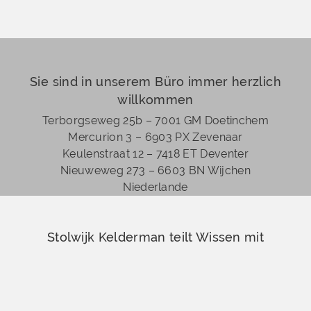
Sie sind in unserem Büro immer herzlich
willkommen
Terborgseweg 25b – 7001 GM Doetinchem
Mercurion 3 – 6903 PX Zevenaar
Keulenstraat 12 – 7418 ET Deventer
Nieuweweg 273 –
6603 BN Wijchen
Niederlande
Stolwijk Kelderman teilt Wissen mit