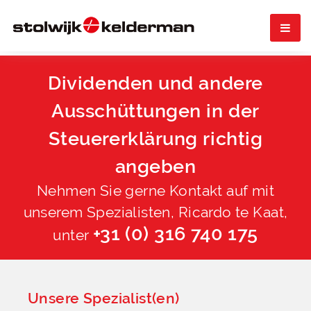

Dividenden und andere
Ausschüttungen in der
Steuererklärung richtig
angeben
Nehmen Sie gerne Kontakt auf mit
unserem Spezialisten, Ricardo te Kaat,
+31 (0) 316 740 175
unter
Unsere Spezialist(en)