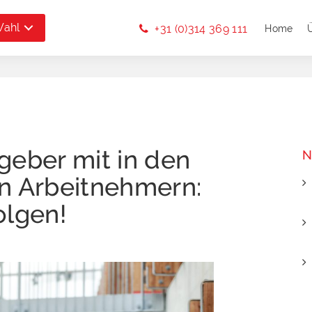
Wahl
+31 (0)314 369 111
Home
geber mit in den
N
n Arbeitnehmern:
olgen!