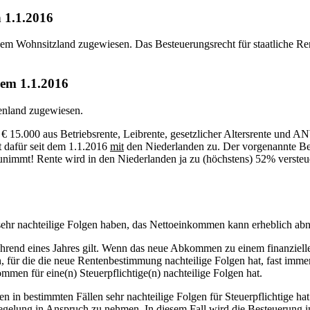
 1.1.2016
em Wohnsitzland zugewiesen. Das Besteuerungsrecht für staatliche Rent
em 1.1.2016
lenland zugewiesen.
 € 15.000 aus Betriebsrente, Leibrente, gesetzlicher Altersrente 
t dafür seit dem 1.1.2016
mit
den Niederlanden zu. Der vorgenannte Bet
 zunimmt! Rente wird in den Niederlanden ja zu (höchstens) 52% verste
sehr nachteilige Folgen haben, das Nettoeinkommen kann erheblich ab
end eines Jahres gilt. Wenn das neue Abkommen zu einem finanziellen
für die die neue Rentenbestimmung nachteilige Folgen hat, fast immer
mmen für eine(n) Steuerpflichtige(n) nachteilige Folgen hat.
 in bestimmten Fällen sehr nachteilige Folgen für Steuerpflichtige ha
elung in Anspruch zu nehmen. In diesem Fall wird die Besteuerung im