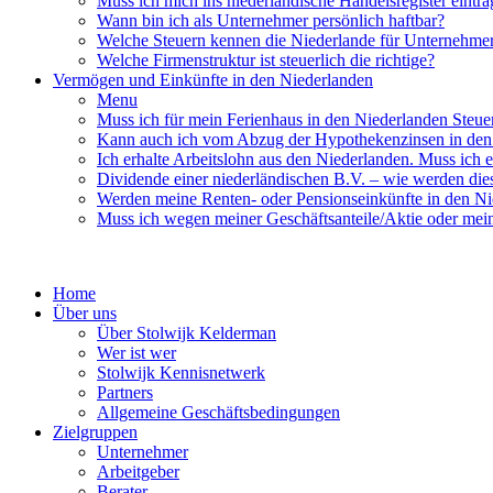
Muss ich mich ins niederländische Handelsregister eintra
Wann bin ich als Unternehmer persönlich haftbar?
Welche Steuern kennen die Niederlande für Unternehme
Welche Firmenstruktur ist steuerlich die richtige?
Vermögen und Einkünfte in den Niederlanden
Menu
Muss ich für mein Ferienhaus in den Niederlanden Steue
Kann auch ich vom Abzug der Hypothekenzinsen in den 
Ich erhalte Arbeitslohn aus den Niederlanden. Muss ich e
Dividende einer niederländischen B.V. – wie werden dies
Werden meine Renten- oder Pensionseinkünfte in den Ni
Muss ich wegen meiner Geschäftsanteile/Aktie oder mei
Home
Über uns
Über Stolwijk Kelderman
Wer ist wer
Stolwijk Kennisnetwerk
Partners
Allgemeine Geschäftsbedingungen
Zielgruppen
Unternehmer
Arbeitgeber
Berater