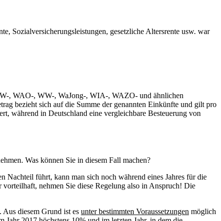
e, Sozialversicherungsleistungen, gesetzliche Altersrente usw. war
und ANW-, WAO-, WW-, WaJong-, WIA-, WAZO- und ähnlichen
rag bezieht sich auf die Summe der genannten Einkünfte und gilt pro
uert, während in Deutschland eine vergleichbare Besteuerung von
nehmen. Was können Sie in diesem Fall machen?
 Nachteil führt, kann man sich noch während eines Jahres für die
 vorteilhaft, nehmen Sie diese Regelung also in Anspruch! Die
t. Aus diesem Grund ist es
unter bestimmten Voraussetzungen
möglich
 Jahr 2017 höchstens 10% und im letzten Jahr, in dem die