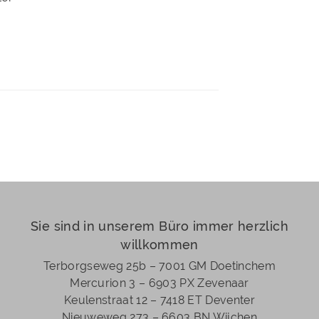
85
Sie sind in unserem Büro immer herzlich
willkommen
Terborgseweg 25b – 7001 GM Doetinchem
Mercurion 3 – 6903 PX Zevenaar
Keulenstraat 12 – 7418 ET Deventer
Nieuweweg 273 –
6603 BN Wijchen