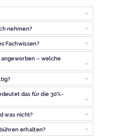
uch nehmen?
hes Fachwissen?
e angeworben – welche
tig?
deutet das für die 30%-
nd was nicht?
ebühren erhalten?