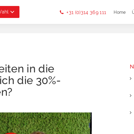
Wahl
+31 (0)314 369 111
Home
ten in die
N
ich die 30%-
en?