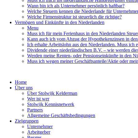
Muss ich mich ins niederländische Handelsregister eintra
Wann bin ich als Unternehmer persönlich haftbar?
Welche Steuern kennen die Niederlande für Unternehme
Welche Firmenstruktur ist steuerlich die richtige?
Vermögen und Einkünfte in den Niederlanden
Menu
Muss ich für mein Ferienhaus in den Niederlanden Steue
Kann auch ich vom Abzug der Hypothekenzinsen in den 
Ich erhalte Arbeitslohn aus den Niederlanden. Muss ich e
Dividende einer niederländischen B.V. – wie werden dies
Werden meine Renten- oder Pensionseinkünfte in den Ni
Muss ich wegen meiner Geschäftsanteile/Aktie oder mei
Home
Über uns
Über Stolwijk Kelderman
Wer ist wer
Stolwijk Kennisnetwerk
Partners
Allgemeine Geschäftsbedingungen
Zielgruppen
Unternehmer
Arbeitgeber
Berater