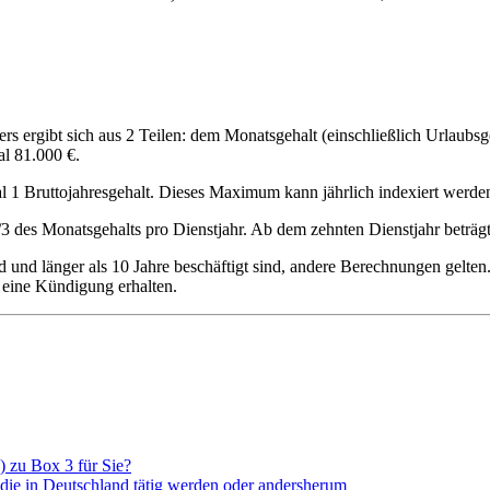
rs ergibt sich aus 2 Teilen: dem Monatsgehalt (einschließlich Urlaubs
al 81.000 €.
al 1 Bruttojahresgehalt. Dieses Maximum kann jährlich indexiert werde
/3 des Monatsgehalts pro Dienstjahr. Ab dem zehnten Dienstjahr beträgt
nd und länger als 10 Jahre beschäftigt sind, andere Berechnungen gelte
n eine Kündi­gung erhalten.
) zu Box 3 für Sie?
 die in Deutschland tätig werden oder andersherum