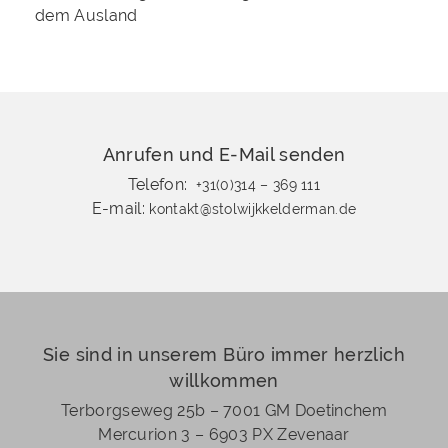
dem Ausland
Anrufen und E-Mail senden
Telefon:
+31(0)314 – 369 111
E-mail:
kontakt@stolwijkkelderman.de
Sie sind in unserem Büro immer herzlich
willkommen
Terborgseweg 25b – 7001 GM Doetinchem
Mercurion 3 – 6903 PX Zevenaar