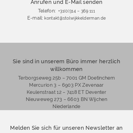
Anrufen und E-Mail senden
Telefon:
+31(0)314 – 369 111
E-mail:
kontakt@stolwijkkelderman.de
Sie sind in unserem Büro immer herzlich
willkommen
Terborgseweg 25b – 7001 GM Doetinchem
Mercurion 3 – 6903 PX Zevenaar
Keulenstraat 12 – 7418 ET Deventer
Nieuweweg 273 –
6603 BN Wijchen
Niederlande
Melden Sie sich für unseren Newsletter an