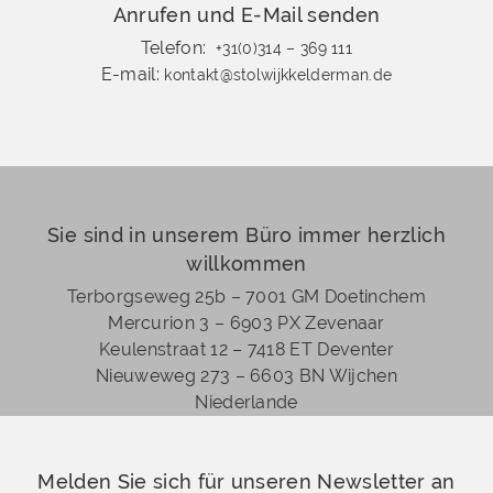
Anrufen und E-Mail senden
Telefon:
+31(0)314 – 369 111
E-mail:
kontakt@stolwijkkelderman.de
Sie sind in unserem Büro immer herzlich
willkommen
Terborgseweg 25b – 7001 GM Doetinchem
Mercurion 3 – 6903 PX Zevenaar
Keulenstraat 12 – 7418 ET Deventer
Nieuweweg 273 –
6603 BN Wijchen
Niederlande
Melden Sie sich für unseren Newsletter an