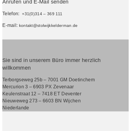
Anrufen und E-Mail senden
Telefon:
+31(0)314 – 369 111
E-mail:
kontakt@stolwijkkelderman.de
Sie sind in unserem Büro immer herzlich
willkommen
Terborgseweg 25b – 7001 GM Doetinchem
Mercurion 3 – 6903 PX Zevenaar
Keulenstraat 12 – 7418 ET Deventer
Nieuweweg 273 –
6603 BN Wijchen
Niederlande