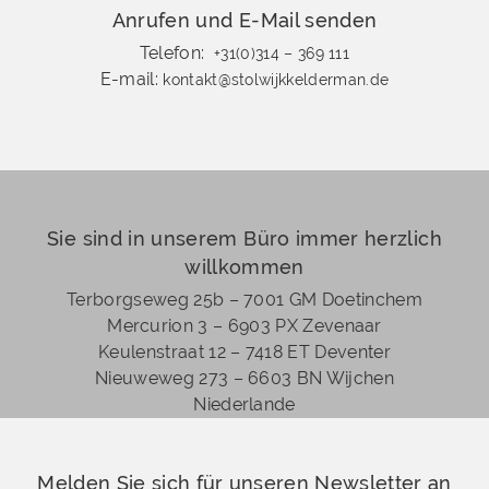
Anrufen und E-Mail senden
Telefon:
+31(0)314 – 369 111
E-mail:
kontakt@stolwijkkelderman.de
Sie sind in unserem Büro immer herzlich
willkommen
Terborgseweg 25b – 7001 GM Doetinchem
Mercurion 3 – 6903 PX Zevenaar
Keulenstraat 12 – 7418 ET Deventer
Nieuweweg 273 –
6603 BN Wijchen
Niederlande
Melden Sie sich für unseren Newsletter an