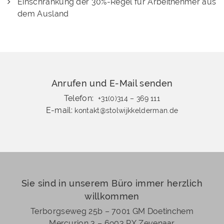
Einschränkung der 30%-Regel für Arbeitnehmer aus
dem Ausland
Anrufen und E-Mail senden
Telefon:
+31(0)314 – 369 111
E-mail:
kontakt@stolwijkkelderman.de
Sie sind in unserem Büro immer herzlich
willkommen
Terborgseweg 25b – 7001 GM Doetinchem
Mercurion 3 – 6903 PX Zevenaar