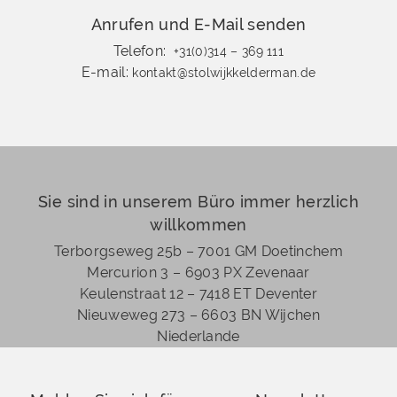
Anrufen und E-Mail senden
Telefon:
+31(0)314 – 369 111
E-mail:
kontakt@stolwijkkelderman.de
Sie sind in unserem Büro immer herzlich
willkommen
Terborgseweg 25b – 7001 GM Doetinchem
Mercurion 3 – 6903 PX Zevenaar
Keulenstraat 12 – 7418 ET Deventer
Nieuweweg 273 –
6603 BN Wijchen
Niederlande