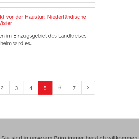
kt vor der Haustür: Niederländische
Visier
n im Einzugsgebiet des Landkreises
theim wird es…
2
3
4
5
6
7

Sie sind in unserem Büro immer herzlich willkommen